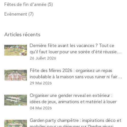
Fêtes de fin d'année
(5)
Evènement
(7)
Articles récents
Dernière fête avant les vacances ? Tout ce
qu’il faut louer pour une soirée d’été réussie
avec Pops
26 Juillet 2026
Fête des Mères 2026 : organisez un repas
inoubliable à la maison sans vous ruiner ni faire
la vaisselle
29 Mai 2026
Organiser une gender reveal en extérieur :
idées de jeux, animations et matériel à louer
04 Mai 2026
Garden party champêtre : inspirations déco et
mobilier pour un déjeuner sur l’herbe réussi