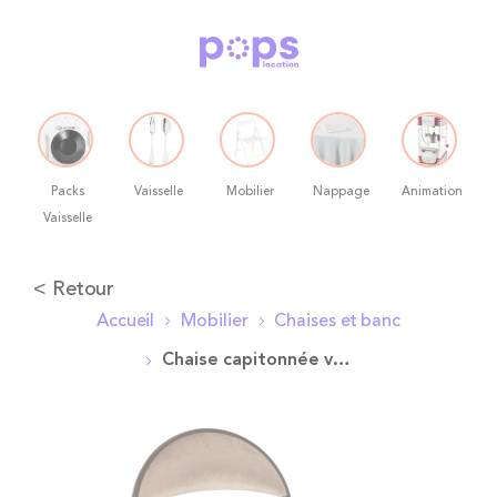
Packs
Vaisselle
Mobilier
Nappage
Animation
Vaisselle
Allez
< Retour
au
Accueil
Mobilier
Chaises et banc
contenu
Chaise capitonnée velours taupe
Skip
to
the
end