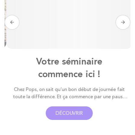
Votre séminaire
commence ici !
e
Chez Pops, on sait qu’un bon début de journée fait
toute la différence. Et ça commence par une pause
café bien pensée ! Pour vos séminaires, réunions
.
d’équipe ou ateliers pro, on vous propose de quoi
DÉCOUVRIR
créer un coin buffet simple, pratique et stylé – parce
qu’on peut être pro...