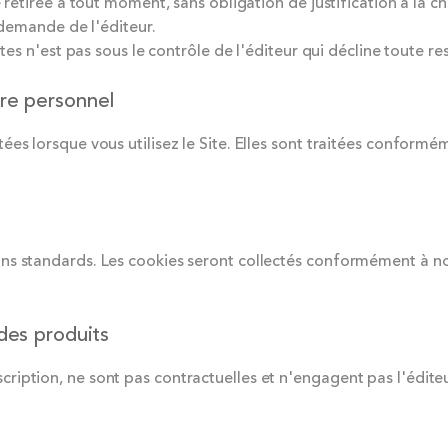
 retirée à tout moment, sans obligation de justification à la ch
e demande de l'éditeur.
ites n'est pas sous le contrôle de l'éditeur qui décline toute r
ère personnel
s lorsque vous utilisez le Site. Elles sont traitées conforméme
s standards. Les cookies seront collectés conformément à not
des produits
iption, ne sont pas contractuelles et n'engagent pas l'éditeu