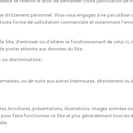
diteur se réserve le droit de demander toute justification de 
age strictement personnel. Vous vous engagez à ne pas utiliser 
r toute forme de sollicitation commerciale et notamment l'envoi
 Site, d’entraver ou d’altérer le fonctionnement de celui-ci, 
 porter atteinte aux données du Site ;
nt ou discriminatoire ;
ternautes, ou de nuire aux autres Internautes, directement ou 
s, brochures, présentations, illustrations, images animées ou 
 pour faire fonctionner ce Site et plus généralement tous les é
elle.