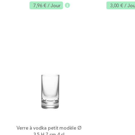
7,96 €
/ Jour
3,00 €
/ Jo
Ajouter
Verre à vodka petit modèle Ø
3.5 H 7 cm 4 cl