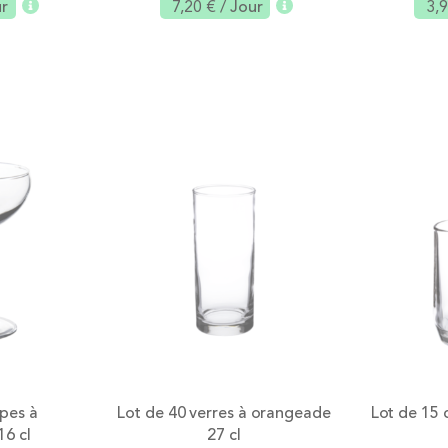
ur
7,20 €
/ Jour
3,
Ajouter
Ajouter
pes à
Lot de 40 verres à orangeade
Lot de 15 
6 cl
27 cl