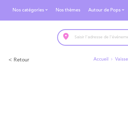
Nos catégories
Nos thèmes
Autour de Pops
< Retour
Accueil
Vaisse
Skip
to
the
end
of
the
images
gallery