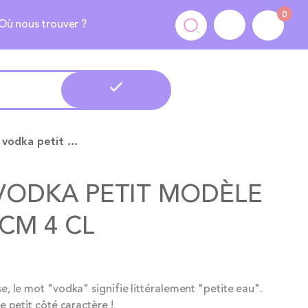
0
Où nous trouver ?
Verre à vodka petit modèle Ø 3.5 H 7 cm 4 cl
 VODKA PETIT MODÈLE
 CM 4 CL
se, le mot "vodka" signifie littéralement "petite eau".
de petit côté caractère !