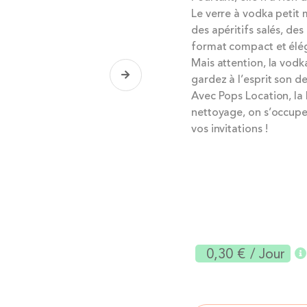
Le verre à vodka petit m
des apéritifs salés, de
format compact et élég
Mais attention, la vodk
gardez à l’esprit son d
Avec Pops Location, la l
nettoyage, on s’occupe 
vos invitations !
0,30 €
/ Jour