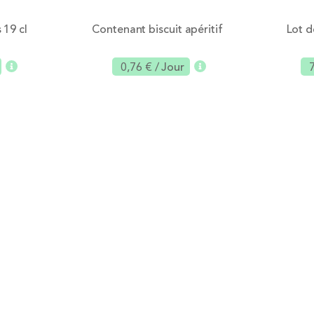
 19 cl
Contenant biscuit apéritif
Lot d
0,76 €
/ Jour
outer
Ajouter