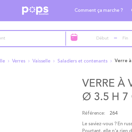
Comment ça marche ?
lle
Verres
Vaisselle
Saladiers et contenants
VERRE À
Ø 3.5 H 7
Référence
264
Le saviez-vous ? En rus
Pourtant, elle n'a rien 