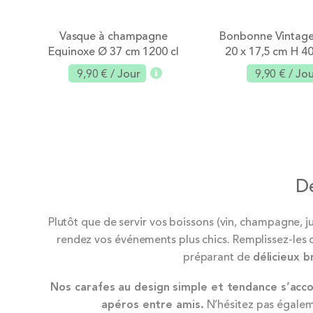
Vasque à champagne
Bonbonne Vintage
Equinoxe Ø 37 cm 1200 cl
20 x 17,5 cm H 40
9,90 €
/ Jour
9,90 €
/ Jo
Ajouter
Dé
Plutôt que de servir vos boissons (vin, champagne, 
rendez vos événements plus chics. Remplissez-les d
préparant de
délicieux b
Nos carafes au design simple et tendance s’accor
apéros entre amis.
N’hésitez pas égale