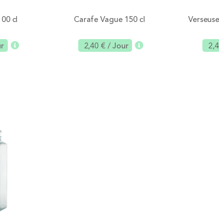
100 cl
Carafe Vague 150 cl
Verseuse
ur
2,40 €
/ Jour
2,
Ajouter
Ajouter