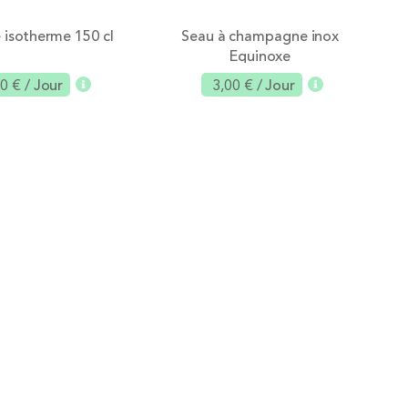
 isotherme 150 cl
Seau à champagne inox
Equinoxe
40 €
/ Jour
3,00 €
/ Jour
Ajouter
Ajouter