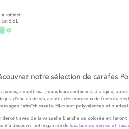
 à robinet
 cm 6.6 L
ur
Ajouter
couvrez notre sélection de carafes P
jus, sodas, smoothies…) dans leurs contenants d’origine, opte
e jus, d’eau ou de vin, ajoutez des morceaux de fruits ou des
reuvages rafraîchissants.
Elles sont
polyvalentes et s’adapt
deront avec de la vaisselle blanche ou colorée et feront 
ment à découvrir notre gamme de
location de verres et tass