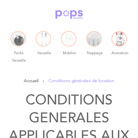
Packs
Vaisselle
Mobilier
Nappage
Animation
Vaisselle
Allez
Accueil
Conditions générales de location
au
contenu
CONDITIONS
GENERALES
APPLICABLES AUX