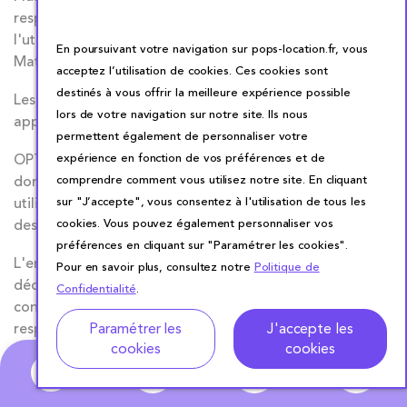
responsable de tout dommage indirect résultant de
l'utilisation que le Client envisageait de faire des
En poursuivant votre navigation sur pops-location.fr, vous
Matériels.
acceptez l’utilisation de cookies. Ces cookies sont
destinés à vous offrir la meilleure expérience possible
Les Matériels sont conformes à la réglementation
lors de votre navigation sur notre site. Ils nous
applicable dans le cadre d’une utilisation normale.
permettent également de personnaliser votre
OPTIONS ne saurait être tenue responsable de
expérience en fonction de vos préférences et de
dommages de quelque nature que ce soit résultant d’une
comprendre comment vous utilisez notre site. En cliquant
utilisation inappropriée, non conforme ou dangereuse
sur "J’accepte", vous consentez à l'utilisation de tous les
des Matériels.
cookies. Vous pouvez également personnaliser vos
préférences en cliquant sur "Paramétrer les cookies".
L'ensemble des Matériels est exclusivement destiné à la
Pour en savoir plus, consultez notre
Politique de
décoration ou à la réception et en aucun cas à la
Confidentialité
.
Adresse
Dates de location
consommation alimentaire. OPTIONS décline toute
responsabilité en cas d'ingestion de tout ou partie des
Paramétrer les
J'accepte les
cookies
cookies
Matériels.
0
Enfin, la responsabilité d’OPTIONS ne saurait être