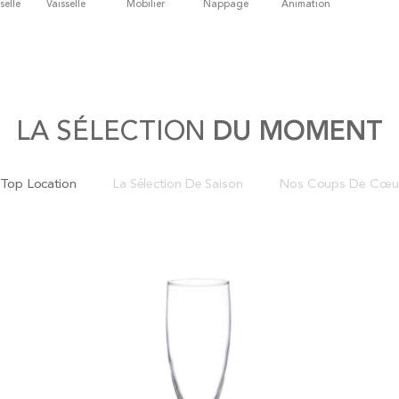
selle
Vaisselle
Mobilier
Nappage
Animation
LA SÉLECTION
DU MOMENT
Top Location
La Sélection De Saison
Nos Coups De Cœu