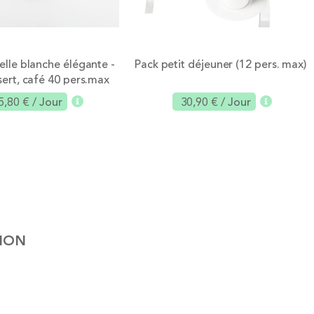
elle blanche élégante -
Pack petit déjeuner (12 pers. max)
sert, café 40 pers.max
5,80 €
/ Jour
30,90 €
/ Jour
Ajouter
Ajouter
TION