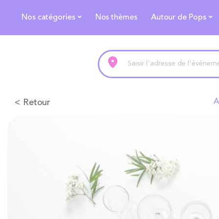
Nos catégories
Nos thèmes
Autour de Pops
< Retour
A
Skip
to
the
end
of
the
images
gallery