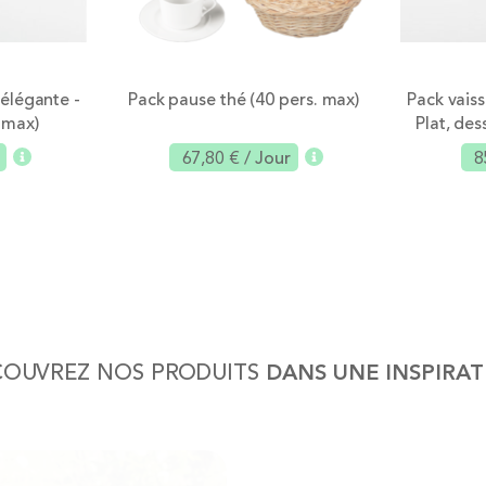
 élégante -
Pack pause thé (40 pers. max)
Pack vaiss
 max)
Plat, des
67,80 €
/ Jour
8
outer
Ajouter
COUVREZ NOS PRODUITS
DANS UNE INSPIRA