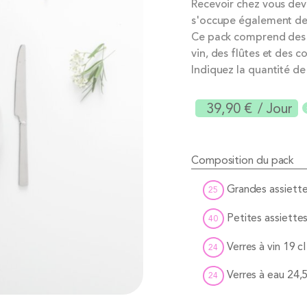
Recevoir chez vous devi
s'occupe également de la
Ce pack comprend des g
vin, des flûtes et des c
Indiquez la quantité de
39,90 €
/ Jour
Composition du pack
Grandes assiett
25
Petites assiette
40
Verres à vin 19 cl
24
Verres à eau 24,5
24