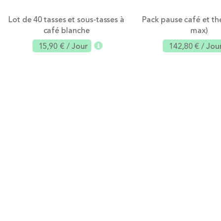
Lot de 40 tasses et sous-tasses à
Pack pause café et thé
café blanche
max)
15,90 €
/ Jour
142,80 €
/ Jou
Ajouter
Aj