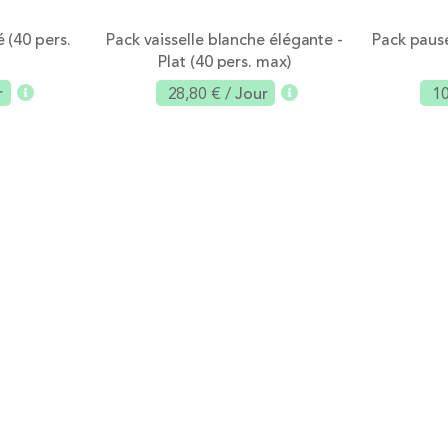
 (40 pers.
Pack vaisselle blanche élégante -
Pack pause
Plat (40 pers. max)
r
28,80 €
/ Jour
10
outer
Ajouter