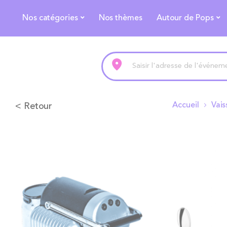
Nos catégories
Nos thèmes
Autour de Pops
< Retour
Accueil
Vais
Skip
to
the
end
of
the
images
gallery