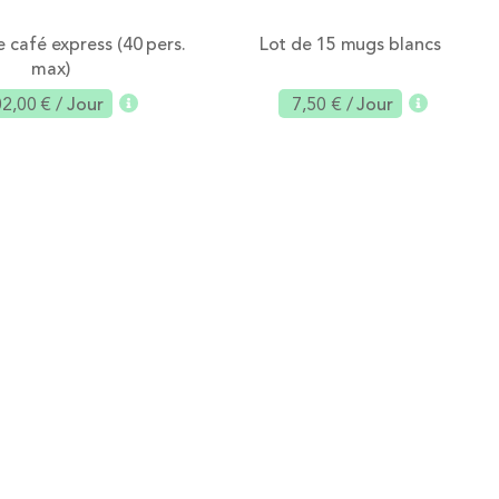
 café express (40 pers.
Lot de 15 mugs blancs
max)
2,00 €
/ Jour
7,50 €
/ Jour
Ajouter
Ajouter