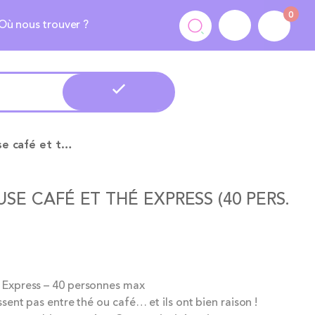
0
Où nous trouver ?
Pack pause café et thé express (40 pers. max)
USE CAFÉ ET THÉ EXPRESS (40 PERS.
 Express – 40 personnes max
ssent pas entre thé ou café… et ils ont bien raison !