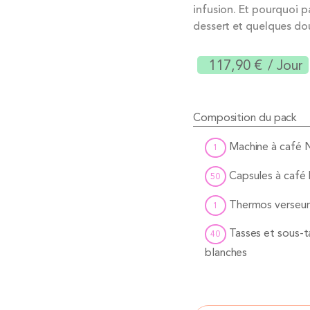
infusion. Et pourquoi 
dessert et quelques do
117,90 €
/ Jour
Composition du pack
Machine à café 
1
Capsules à café
50
Thermos verseur 
1
Tasses et sous-t
40
blanches