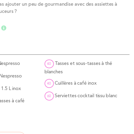
pas ajouter un peu de gourmandise avec des assiettes à
uceurs ?
Nespresso
Tasses et sous-tasses à thé
40
blanches
 Nespresso
Cuillères à café inox
40
1.5 L inox
Serviettes cocktail tissu blanc
60
asses à café