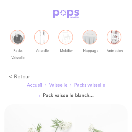
Packs
Vaisselle
Mobilier
Nappage
Animation
Vaisselle
Allez
< Retour
au
Accueil
Vaisselle
Packs vaisselle
contenu
Pack vaisselle blanche élégante-Plat et dessert (40 pers. max)
Skip
to
the
end