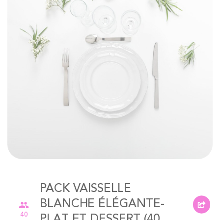
of
the
images
gallery
Skip
to
PACK VAISSELLE
the
beginning
BLANCHE ÉLÉGANTE-
of
40
PLAT ET DESSERT (40