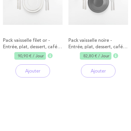
Pack vaisselle filet or -
Pack vaisselle noire -
Entrée, plat, dessert, café
Entrée, plat, dessert, café
24 pers.max
(24 pers. max)
90,90 €
/ Jour
82,80 €
/ Jour
Ajouter
Ajouter