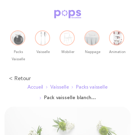
Packs
Vaisselle
Mobilier
Nappage
Animation
Vaisselle
Allez
< Retour
au
Accueil
Vaisselle
Packs vaisselle
contenu
Pack vaisselle blanche - Plat, dessert, café (24 pers. max)
Skip
to
the
end