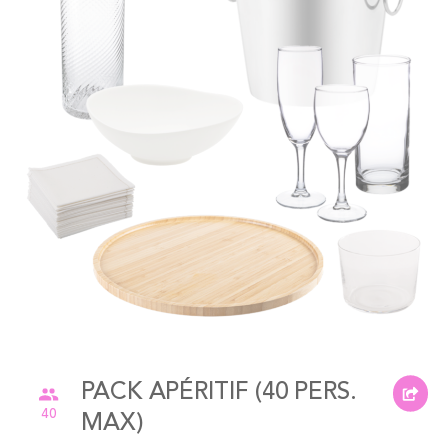
of
the
images
gallery
Skip
to
the
PACK APÉRITIF (40 PERS.
beginning
40
MAX)
of