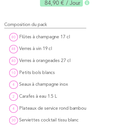
84,90 €
/ Jour
Composition du pack
Flûtes à champagne 17 cl
80
Verres à vin 19 cl
48
Verres à orangeades 27 cl
40
Petits bols blancs
10
Seaux à champagne inox
4
Carafes à eau 1.5 L
2
Plateaux de service rond bambou
4
Serviettes cocktail tissu blanc
30