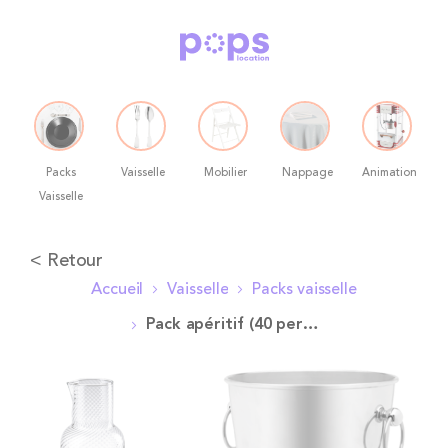
Packs
Vaisselle
Mobilier
Nappage
Animation
Vaisselle
Allez
< Retour
au
Accueil
Vaisselle
Packs vaisselle
contenu
Pack apéritif (40 pers. max)
Skip
to
the
end