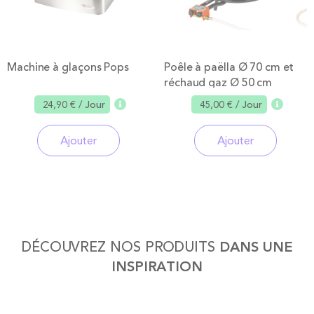
Température maximale : 68°C
Alimentation : 230 V
Poids : 8,3 kg
Machine à glaçons Pops
Poêle à paëlla Ø 70 cm et
réchaud gaz Ø 50 cm
Grâce à sa fonction de maintien au chaud, le chocolat reste
24,90 €
/ Jour
45,00 €
/ Jour
fluide et prêt à être dégusté plus longtemps. Pour préserver la
durée de vie de l’appareil, nous recommandons d’effectuer des
Ajouter
Ajouter
pauses après plusieurs heures d’utilisation.
Mode d’emploi en quelques étapes
Pour faire fondre le chocolat dans la cuve, tourner le
régulateur de température sur la valeur la plus élevée
dans le sens des aiguilles d’une montre, jusqu’au déclic.
DÉCOUVREZ NOS PRODUITS
DANS UNE
INSPIRATION
Pour produire l’effet cascade chocolatée, vous aurez
besoin d’au moins 2kg de chocolat et 1L de lait.
Dans une casserole, faire chauffer 1L de lait à 50°C.