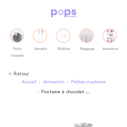
Packs
Vaisselle
Mobilier
Nappage
Animation
Vaisselle
Allez
< Retour
au
Accueil
Animation
Petites machines
contenu
Fontaine à chocolat Pops + 2 kilos de pistoles chocolat
Skip
to
the
end