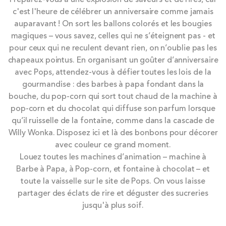
to
c'est l'heure de célébrer un anniversaire comme jamais
the
auparavant !
On sort les ballons colorés et les bougies
end
magiques – vous savez, celles qui ne s’éteignent pas - et
of
pour ceux qui ne reculent devant rien, on n’oublie pas les
the
chapeaux pointus. En organisant un goûter d’anniversaire
images
avec Pops, attendez-vous à défier toutes les lois de la
gallery
gourmandise : des barbes à papa fondant dans la
bouche, du pop-corn qui sort tout chaud de la machine à
pop-corn et du chocolat qui diffuse son parfum lorsque
qu’il ruisselle de la fontaine, comme dans la cascade de
Willy Wonka. Disposez ici et là des bonbons pour décorer
avec couleur ce grand moment.
Louez toutes les machines d’animation – machine à
Barbe à Papa, à Pop-corn, et fontaine à chocolat – et
toute la vaisselle sur le site de Pops. On vous laisse
partager des éclats de rire et déguster des sucreries
jusqu'à plus soif.