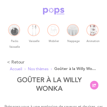
Packs
Vaisselle
Mobilier
Nappage
Animation
Vaisselle
Allez
< Retour
au
Goûter à la Willy Wonka
Accueil
Nos thèmes
contenu
GOÛTER À LA WILLY
WONKA
Skip
Préparez-vous à une explosion de saveurs et de rires, car