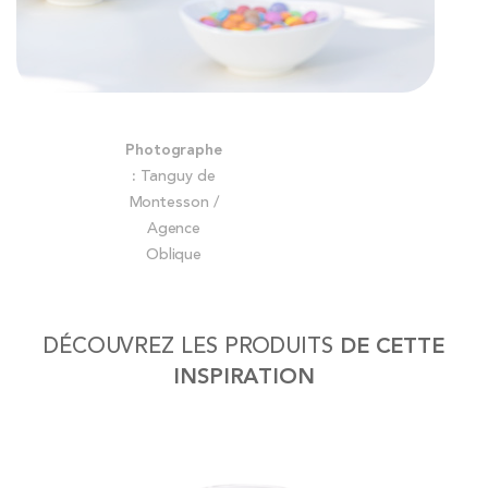
Skip
Photographe
to
:
Tanguy de
the
Montesson /
beginning
Agence
of
Oblique
the
images
gallery
DÉCOUVREZ LES PRODUITS
DE CETTE
INSPIRATION