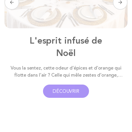
L'esprit infusé de
Noël
,
Vous la sentez, cette odeur d’épices et d’orange qui
flotte dans l’air ? Celle qui mêle zestes d’orange,
cannelle et branches de sapin - juste assez pour faire
croire que la neige va tomber. Et là, c’est plus fort que
DÉCOUVRIR
nous, on entend déjà la voix de Mariah Carey au loin.
Sur...