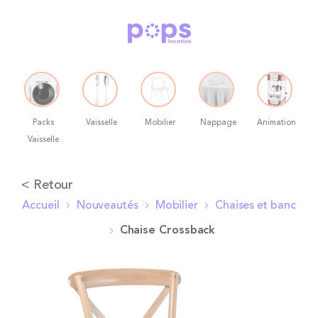
Packs
Vaisselle
Mobilier
Nappage
Animation
Vaisselle
Allez
< Retour
au
Accueil
Nouveautés
Mobilier
Chaises et banc
contenu
Chaise Crossback
Skip
to
the
end