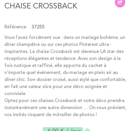
CHAISE CROSSBACK
beginning
of
the
Référence
37255
images
gallery
Vous l’avez forcément vue : dans un mariage bohème, un
dîner champêtre ou sur ces photos Pinterest ultra-
inspirantes. La chaise Crossback est devenue LA star des
réceptions élégantes et tendance. Avec son design à la
fois rustique et raffiné, elle apporte du cachet à
n’importe quel événement, du mariage en plein air au
dîner chic. Son dossier croisé, aussi stylé que confortable,
en fait une valeur sûre pour une déco soignée et
conviviale.
Optez pour ces chaises Crossback et votre déco prendra
instantanément une autre dimension … On vous prévient,
vos invités risquent de mitrailler de photos !