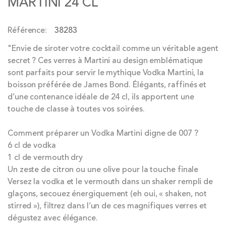
MARTINI 24 CL
of
the
Référence
38283
images
gallery
"Envie de siroter votre cocktail comme un véritable agent
secret ? Ces verres à Martini au design emblématique
sont parfaits pour servir le mythique Vodka Martini, la
boisson préférée de James Bond. Élégants, raffinés et
d’une contenance idéale de 24 cl, ils apportent une
touche de classe à toutes vos soirées.
Comment préparer un Vodka Martini digne de 007 ?
6 cl de vodka
1 cl de vermouth dry
Un zeste de citron ou une olive pour la touche finale
Versez la vodka et le vermouth dans un shaker rempli de
glaçons, secouez énergiquement (eh oui, « shaken, not
stirred »), filtrez dans l’un de ces magnifiques verres et
dégustez avec élégance.