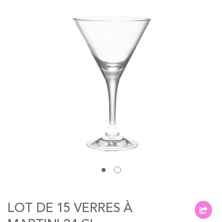
of
the
images
gallery
Skip
to
LOT DE 15 VERRES À
the
beginning