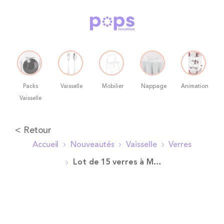
Packs
Vaisselle
Mobilier
Nappage
Animation
Vaisselle
Allez
< Retour
au
Accueil
Nouveautés
Vaisselle
Verres
contenu
Lot de 15 verres à Martini 24 cl
Skip
to
the
end