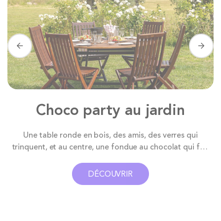
Choco party au jardin
Une table ronde en bois, des amis, des verres qui
Ambi
rinquent, et au centre, une fondue au chocolat qui fait
en extérieur ! Env
saliver tout le monde. Avec Pops, on ne loue pas
air
eulement du matériel à petits prix, on plante le décor
notr
DÉCOUVRIR
e vos meilleurs souvenirs. Ici, c’est le combo gagnant :
ta
notre...
chai