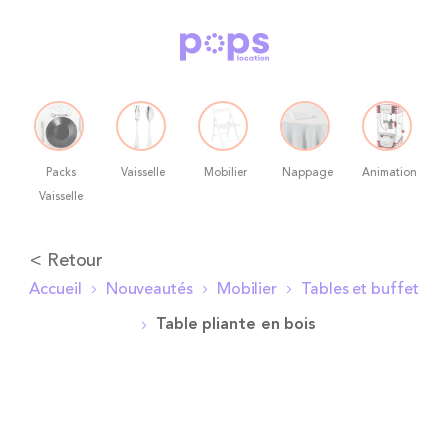
Packs
Vaisselle
Mobilier
Nappage
Animation
Vaisselle
Allez
< Retour
au
Accueil
Nouveautés
Mobilier
Tables et buffet
contenu
Table pliante en bois
Skip
to
the
end