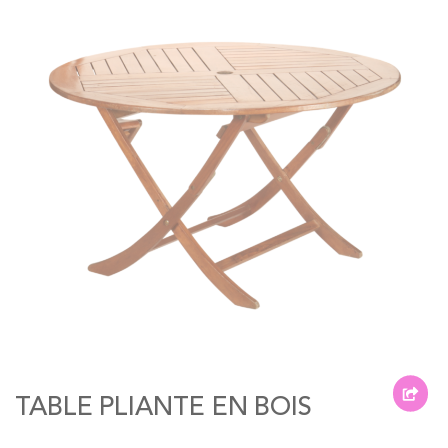
of
the
images
gallery
Skip
to
the
TABLE PLIANTE EN BOIS
beginning
of