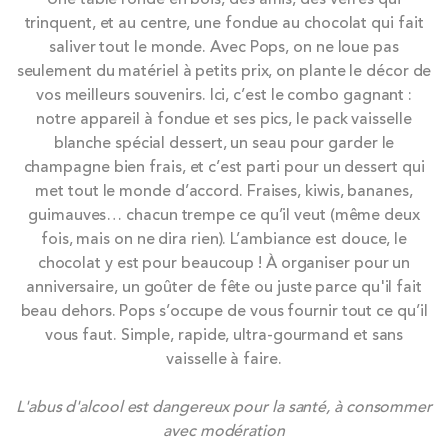
to
trinquent, et au centre, une fondue au chocolat qui fait
the
saliver tout le monde. Avec Pops, on ne loue pas
end
seulement du matériel à petits prix, on plante le décor de
of
vos meilleurs souvenirs. Ici, c’est le combo gagnant :
the
notre appareil à fondue et ses pics, le pack vaisselle
images
blanche spécial dessert, un seau pour garder le
gallery
champagne bien frais, et c’est parti pour un dessert qui
met tout le monde d’accord. Fraises, kiwis, bananes,
guimauves… chacun trempe ce qu’il veut (même deux
fois, mais on ne dira rien). L’ambiance est douce, le
chocolat y est pour beaucoup ! À organiser pour un
anniversaire, un goûter de fête ou juste parce qu'il fait
beau dehors. Pops s’occupe de vous fournir tout ce qu’il
vous faut. Simple, rapide, ultra-gourmand et sans
vaisselle à faire.
L'abus d'alcool est dangereux pour la santé, à consommer
avec modération