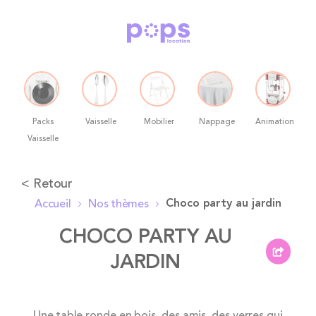
Packs
Vaisselle
Mobilier
Nappage
Animation
Vaisselle
Allez
< Retour
au
Choco party au jardin
Accueil
Nos thèmes
contenu
CHOCO PARTY AU
JARDIN
Skip
Une table ronde en bois, des amis, des verres qui