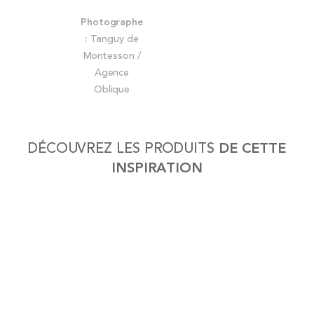
Skip
Photographe
to
:
Tanguy de
the
Montesson /
beginning
Agence
of
Oblique
the
images
gallery
DÉCOUVREZ LES PRODUITS
DE CETTE
INSPIRATION