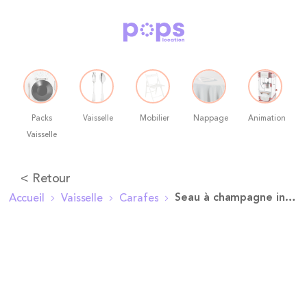
Packs
Vaisselle
Mobilier
Nappage
Animation
Vaisselle
Allez
< Retour
au
Seau à champagne inox Equinoxe
Accueil
Vaisselle
Carafes
contenu
Skip
to
the
end
of