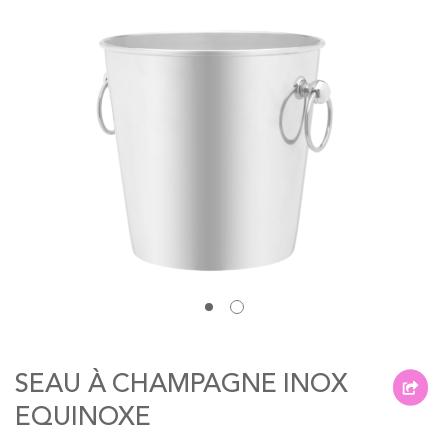
the
images
gallery
Skip
to
SEAU À CHAMPAGNE INOX
the
beginning
EQUINOXE
of