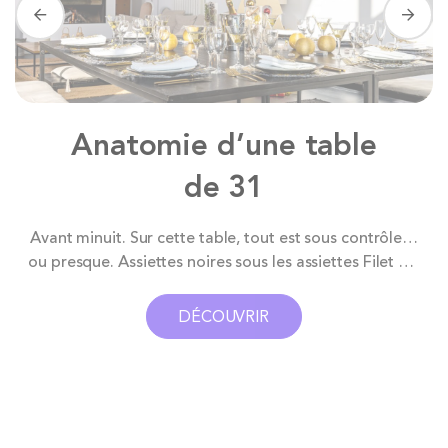
Anatomie d’une table
de 31
,
Avant minuit. Sur cette table, tout est sous contrôle…
ou presque. Assiettes noires sous les assiettes Filet Or,
verres alignés, lumière douce : le cadre est parfait,
digne d’un tableau Pinterest qui fait rêver. Les flûtes
DÉCOUVRIR
scintillent, les guirlandes clignotent à un rythme
maîtrisé, le chic est en place, l’ambiance...