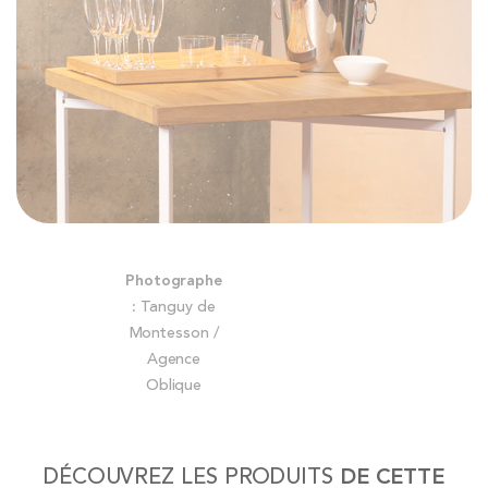
Skip
Photographe
to
:
Tanguy de
the
Montesson /
beginning
Agence
of
Oblique
the
images
gallery
DÉCOUVREZ LES PRODUITS
DE CETTE