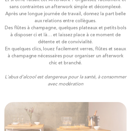
to
sans contraintes un afterwork simple et décomplexé.
the
Après une longue journée de travail, donnez la part belle
end
aux relations entre collègues.
of
Des flûtes à champagne, quelques plateaux et petits bols
the
à disposer ci et là… et laissez place à ce moment de
images
détente et de convivialité.
gallery
En quelques clics, louez facilement verres, flûtes et seaux
à champagne nécessaires pour organiser un afterwork
chic et branché.
L'abus d'alcool est dangereux pour la santé, à consommer
avec modération