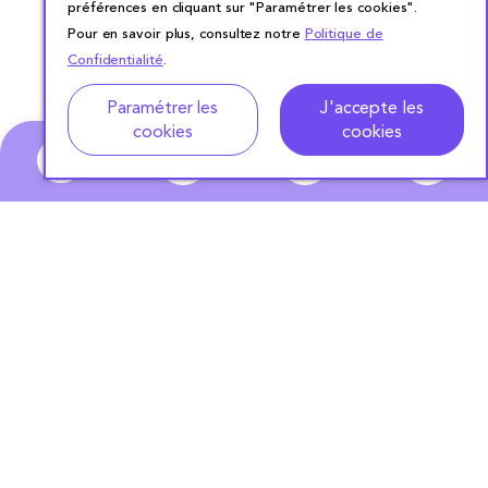
préférences en cliquant sur "Paramétrer les cookies".
Pour en savoir plus, consultez notre
Politique de
Confidentialité
.
Adresse
Dates de location
Paramétrer les
J'accepte les
cookies
cookies
0
ABONNEZ-VOUS
À NOTRE NEWSLETTER
S'ABONNER