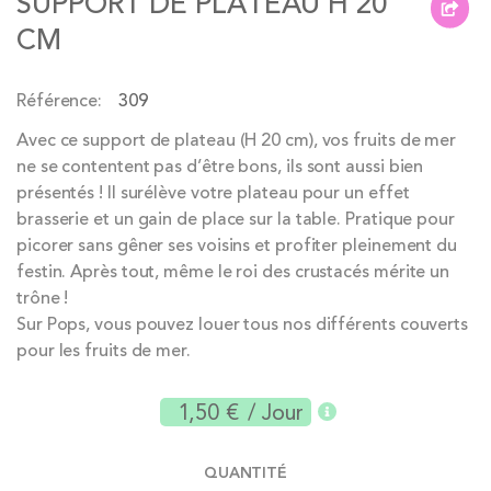
SUPPORT DE PLATEAU H 20
beginning
CM
of
the
Référence
309
images
gallery
Avec ce support de plateau (H 20 cm), vos fruits de mer
ne se contentent pas d’être bons, ils sont aussi bien
présentés ! Il surélève votre plateau pour un effet
brasserie et un gain de place sur la table. Pratique pour
picorer sans gêner ses voisins et profiter pleinement du
festin. Après tout, même le roi des crustacés mérite un
trône !
Sur Pops, vous pouvez louer tous nos différents couverts
pour les fruits de mer.
1,50 €
/ Jour
QUANTITÉ