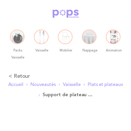
Packs
Vaisselle
Mobilier
Nappage
Animation
Vaisselle
Allez
< Retour
au
Accueil
Nouveautés
Vaisselle
Plats et plateaux
contenu
Support de plateau H 20 cm
Skip
to
the
end