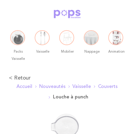
Packs
Vaisselle
Mobilier
Nappage
Animation
Vaisselle
Allez
< Retour
au
Accueil
Nouveautés
Vaisselle
Couverts
contenu
Louche à punch
Skip
to
the
end