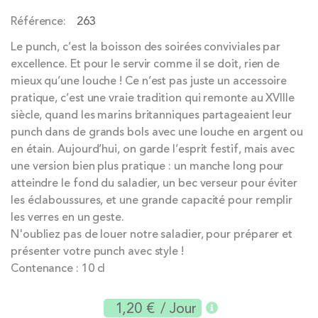
the
Référence
263
images
gallery
Le punch, c’est la boisson des soirées conviviales par
excellence. Et pour le servir comme il se doit, rien de
mieux qu’une louche ! Ce n’est pas juste un accessoire
pratique, c’est une vraie tradition qui remonte au XVIIIe
siècle, quand les marins britanniques partageaient leur
punch dans de grands bols avec une louche en argent ou
en étain. Aujourd’hui, on garde l’esprit festif, mais avec
une version bien plus pratique : un manche long pour
atteindre le fond du saladier, un bec verseur pour éviter
les éclaboussures, et une grande capacité pour remplir
les verres en un geste.
N'oubliez pas de louer notre saladier, pour préparer et
présenter votre punch avec style !
Contenance : 10 cl
1,20 €
/ Jour