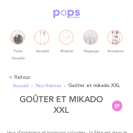
Packs
Vaisselle
Mobilier
Nappage
Animation
Vaisselle
Allez
< Retour
au
Goûter et mikado XXL
Accueil
Nos thèmes
contenu
GOÛTER ET MIKADO
XXL
Skip
Jeux d’extérieur et boissons colorées : la fête est dans le