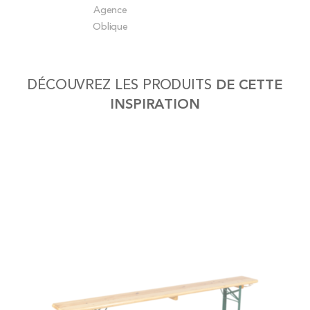
Agence
of
Oblique
the
images
gallery
DÉCOUVREZ LES PRODUITS
DE CETTE
INSPIRATION