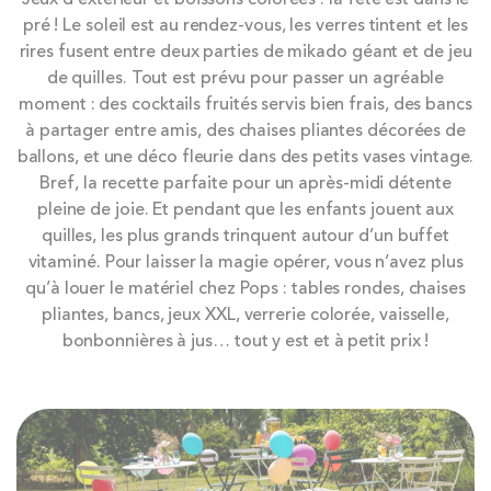
to
pré ! Le soleil est au rendez-vous, les verres tintent et les
the
rires fusent entre deux parties de mikado géant et de jeu
end
de quilles. Tout est prévu pour passer un agréable
of
moment : des cocktails fruités servis bien frais, des bancs
the
à partager entre amis, des chaises pliantes décorées de
images
ballons, et une déco fleurie dans des petits vases vintage.
gallery
Bref, la recette parfaite pour un après-midi détente
pleine de joie. Et pendant que les enfants jouent aux
quilles, les plus grands trinquent autour d’un buffet
vitaminé. Pour laisser la magie opérer, vous n’avez plus
qu’à louer le matériel chez Pops : tables rondes, chaises
pliantes, bancs, jeux XXL, verrerie colorée, vaisselle,
bonbonnières à jus… tout y est et à petit prix !