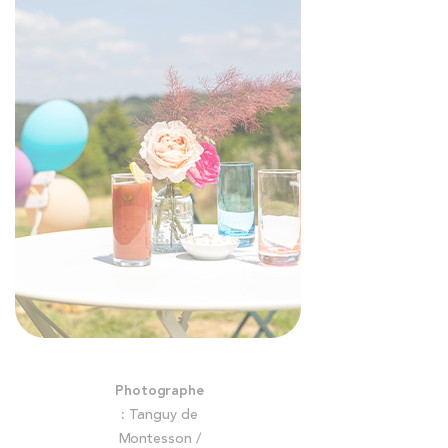
Skip
Photographe
to
:
Tanguy de
the
Montesson /
beginning