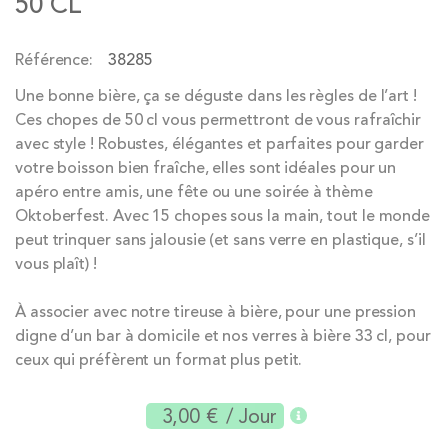
50 CL
of
the
Référence
38285
images
gallery
Une bonne bière, ça se déguste dans les règles de l’art !
Ces chopes de 50 cl vous permettront de vous rafraîchir
avec style ! Robustes, élégantes et parfaites pour garder
votre boisson bien fraîche, elles sont idéales pour un
apéro entre amis, une fête ou une soirée à thème
Oktoberfest. Avec 15 chopes sous la main, tout le monde
peut trinquer sans jalousie (et sans verre en plastique, s’il
vous plaît) !
À associer avec notre tireuse à bière, pour une pression
digne d’un bar à domicile et nos verres à bière 33 cl, pour
ceux qui préfèrent un format plus petit.
3,00 €
/ Jour