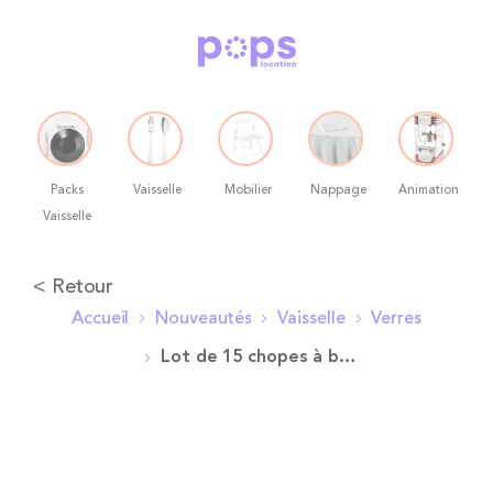
Packs
Vaisselle
Mobilier
Nappage
Animation
Vaisselle
Allez
< Retour
au
Accueil
Nouveautés
Vaisselle
Verres
contenu
Lot de 15 chopes à bière 50 cl
Skip
to
the
end