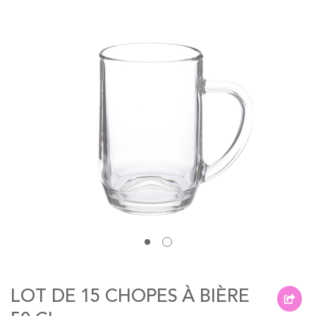
of
the
images
gallery
Skip
to
LOT DE 15 CHOPES À BIÈRE
the
beginning