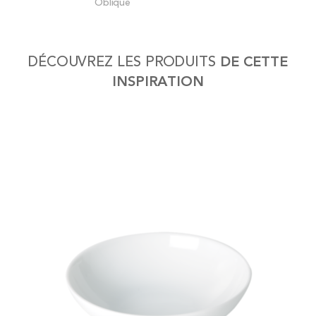
Oblique
the
images
gallery
DÉCOUVREZ LES PRODUITS
DE CETTE
INSPIRATION