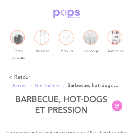
Packs
Vaisselle
Mobilier
Nappage
Animation
Vaisselle
Allez
< Retour
au
Barbecue, hot-dogs et pression
Accueil
Nos thèmes
contenu
BARBECUE, HOT-DOGS
ET PRESSION
Skip
Une soirée entre amis qui se prépare ? Ne cherchez plus