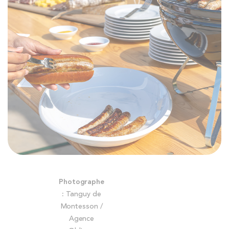
Skip
Photographe
to
:
Tanguy de
the
Montesson /
beginning
Agence
of