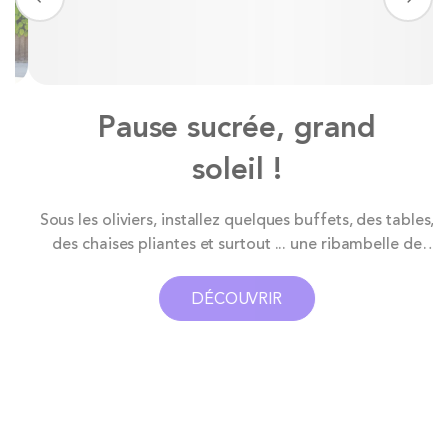
Pause sucrée, grand
soleil !
Sous les oliviers, installez quelques buffets, des tables,
e
des chaises pliantes et surtout ... une ribambelle de
e
douceurs à picorer ! Au programme ? Des crêpes
dorées nappées de chocolat, des gaufres croustillantes
DÉCOUVRIR
fraîchement préparéesr, des bonbons multicolores à
piocher sans modération, des brochettes de
chamallows dignes d’un goûter de rêve...