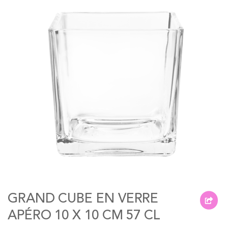
of
the
images
gallery
Skip
to
GRAND CUBE EN VERRE
the
beginning
APÉRO 10 X 10 CM 57 CL
of