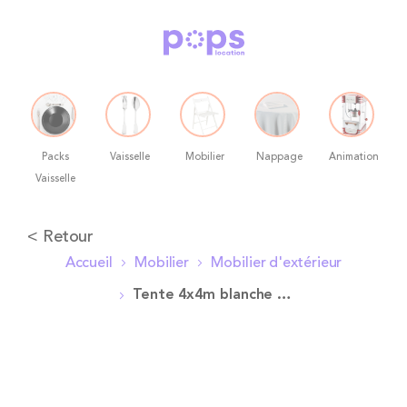
Packs
Vaisselle
Mobilier
Nappage
Animation
Vaisselle
Allez
< Retour
au
Accueil
Mobilier
Mobilier d'extérieur
contenu
Tente 4x4m blanche ouverte
Skip
to
the
end