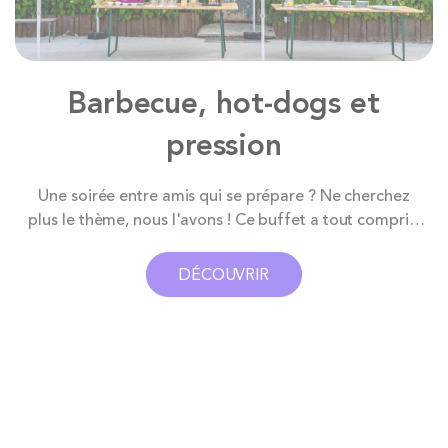
Barbecue, hot-dogs et
pression
Une soirée entre amis qui se prépare ? Ne cherchez
plus le thème, nous l'avons ! Ce buffet a tout compris.
Un barbecue qui fume, des saucisses prêtes à griller,
une machine à hot-dogs et une tireuse à bière qui
DÉCOUVRIR
coule à flots. Le combo gagnant pour un afterwork
entre...