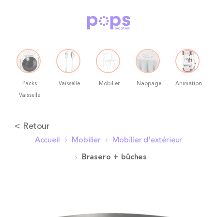
Packs
Vaisselle
Mobilier
Nappage
Animation
Vaisselle
Allez
< Retour
au
Accueil
Mobilier
Mobilier d'extérieur
contenu
Brasero + bûches
Skip
to
the
end