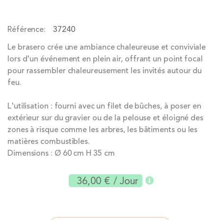
of
the
Référence
37240
images
gallery
Le brasero crée une ambiance chaleureuse et conviviale
lors d'un événement en plein air, offrant un point focal
pour rassembler chaleureusement les invités autour du
feu.
L'utilisation : fourni avec un filet de bûches, à poser en
extérieur sur du gravier ou de la pelouse et éloigné des
zones à risque comme les arbres, les bâtiments ou les
matières combustibles.
Dimensions : Ø 60 cm H 35 cm
36,00 €
/ Jour