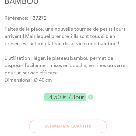
BAMBOU
of
the
Référence
37272
images
gallery
Faites de la place, une nouvelle tournée de petits fours
arrivent ! Mais lequel prendre ? Ils sont tous si bien
présentés sur leur plateau de service rond bambou !
L'utilisation : léger, le plateau bambou permet de
disposer facilement mises en bouche, verrines ou verres
pour un service efficace.
Dimensions : Ø 40 cm
4,50 €
/ Jour
ESTIMER MA QUANTITÉ