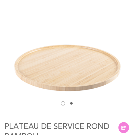
of
the
images
gallery
Skip
to
PLATEAU DE SERVICE ROND
the
beginning