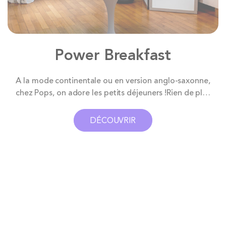
Power Breakfast
A la mode continentale ou en version anglo-saxonne,
chez Pops, on adore les petits déjeuners !Rien de plus
agréable que de commencer sa journée par un bon
petit déjeuner composé de produits frais. Vous avez
DÉCOUVRIR
comme mission de détendre vos collègues avant une
longue journée de réunion ? La meilleure...