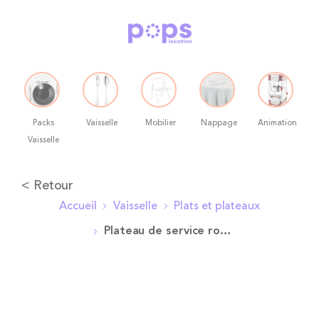
Packs
Vaisselle
Mobilier
Nappage
Animation
Vaisselle
Allez
< Retour
au
Accueil
Vaisselle
Plats et plateaux
contenu
Plateau de service rond bambou
Skip
to
the
end