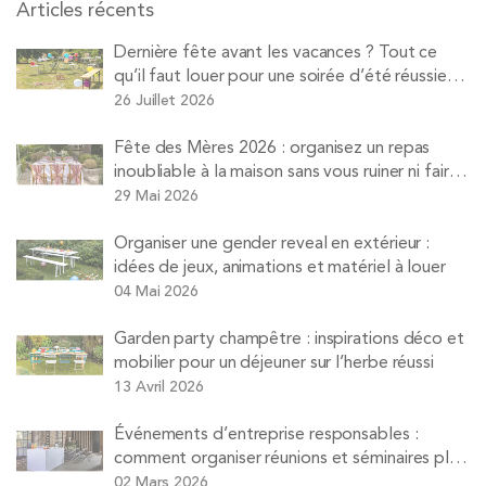
Articles récents
Dernière fête avant les vacances ? Tout ce
qu’il faut louer pour une soirée d’été réussie
avec Pops
26 Juillet 2026
Fête des Mères 2026 : organisez un repas
inoubliable à la maison sans vous ruiner ni faire
la vaisselle
29 Mai 2026
Organiser une gender reveal en extérieur :
idées de jeux, animations et matériel à louer
04 Mai 2026
Garden party champêtre : inspirations déco et
mobilier pour un déjeuner sur l’herbe réussi
13 Avril 2026
Événements d’entreprise responsables :
comment organiser réunions et séminaires plus
durables
02 Mars 2026