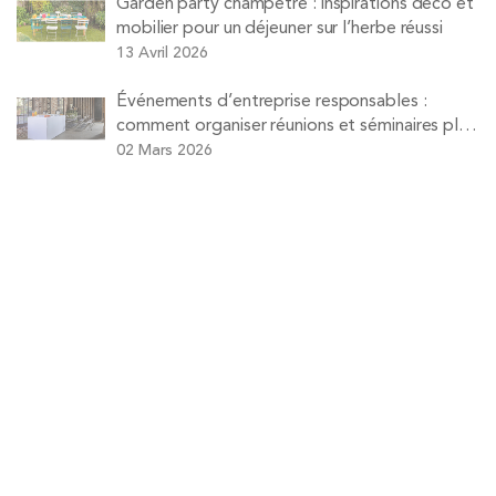
Garden party champêtre : inspirations déco et
mobilier pour un déjeuner sur l’herbe réussi
13 Avril 2026
Événements d’entreprise responsables :
comment organiser réunions et séminaires plus
durables
02 Mars 2026