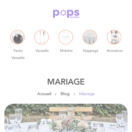
Packs
Vaisselle
Mobilier
Nappage
Animation
Vaisselle
Allez
MARIAGE
au
contenu
Accueil
Blog
Mariage