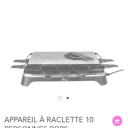
of
the
images
gallery
Skip
to
APPAREIL À RACLETTE 10
the
beginning