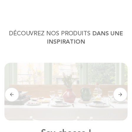
une démarche écoresponsable : moins d’achat, c’est
moins de production et donc moins de gaspillage. En
collaborant avec des spécialistes de la location
d’appareil à raclette comme Pops Location, vous faites
un choix réfléchi. Ces appareils sont entretenus et
DÉCOUVREZ NOS PRODUITS
DANS UNE
renouvelés régulièrement, garantissant leur qualité tout
INSPIRATION
en prolongeant leur durée de vie. Louer, c’est réduire
votre empreinte écologique sans compromis sur le plaisir.
Location d'un appareil à raclette adapté et prêt à
l’emploi pour particulier et professionnel Louer un
appareil à raclette, c’est bénéficier d’un matériel de
qualité professionnelle. Fini les soucis liés aux modèles
bas de gamme ou peu performants. Grâce à la location
d’appareil à raclette, vous disposez d’un appareil
robuste, facile à utiliser et capable de répondre à toutes
vos attentes : cuisson homogène, rapidité de chauffe et
design élégant qui s’intègre à votre décoration de table.