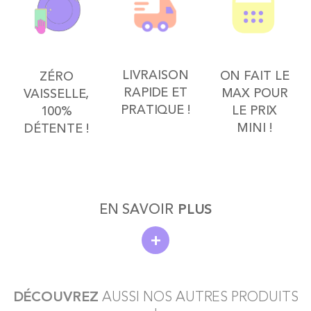
LIVRAISON
ON FAIT LE
ZÉRO
RAPIDE ET
MAX POUR
VAISSELLE,
PRATIQUE !
LE PRIX
100%
MINI !
DÉTENTE !
EN SAVOIR
PLUS
Pourquoi louer un appareil à raclette demi meule ou
traditionnel ? Praticité pour toutes les occasions, location
d'appareil à raclette électrique Qu’il s’agisse d’un repas
en famille, d’une fête d’anniversaire ou d’un dîner entre
DÉCOUVREZ
amis, la location d’un appareil à raclette s’adapte à
AUSSI NOS AUTRES PRODUITS
toutes vos envies. En optant pour la location, vous