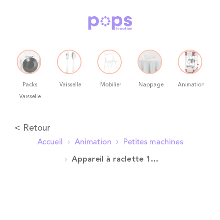
Packs
Vaisselle
Mobilier
Nappage
Animation
Vaisselle
Allez
< Retour
au
Accueil
Animation
Petites machines
contenu
Appareil à raclette 10 personnes Pops
Skip
to
the
end