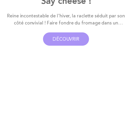
Say cheese !
e
Reine incontestable de l'hiver, la raclette séduit par son
côté convivial ! Faire fondre du fromage dans un
poêlon en duo, en famille ou entre amis, c’est un
moment de partage assuré, devenu plus tendance que
DÉCOUVRIR
.
jamais. Transportez vos amis au cœur d’un chalet
suisse en organisant une soirée raclette. Nul besoin...