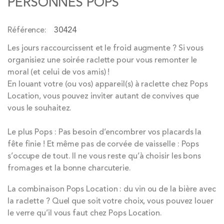
PERSONNES POPS
of
the
Référence
30424
images
gallery
Les jours raccourcissent et le froid augmente ? Si vous
organisiez une soirée raclette pour vous remonter le
moral (et celui de vos amis) !
En louant votre (ou vos) appareil(s) à raclette chez Pops
Location, vous pouvez inviter autant de convives que
vous le souhaitez.
Le plus Pops : Pas besoin d’encombrer vos placards la
fête finie ! Et même pas de corvée de vaisselle : Pops
s’occupe de tout. Il ne vous reste qu’à choisir les bons
fromages et la bonne charcuterie.
La combinaison Pops Location : du vin ou de la bière avec
la raclette ? Quel que soit votre choix, vous pouvez louer
le verre qu’il vous faut chez Pops Location.