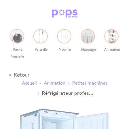
Packs
Vaisselle
Mobilier
Nappage
Animation
Vaisselle
Allez
< Retour
au
Accueil
Animation
Petites machines
contenu
Réfrigérateur professionnel 500L
Skip
to
the
end