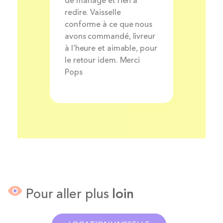
ait et
de mariage et rien à
très bo
nt
redire. Vaisselle
louer de
rsonnel
conforme à ce que nous
avons commandé, livreur
à l’heure et aimable, pour
le retour idem. Merci
Pops
Pour aller plus
loin