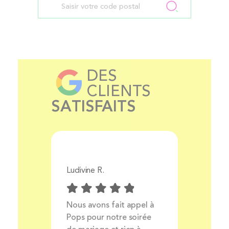
DES
CLIENTS
SATISFAITS
Ludivine R.
Aurélie 
Prix
Nous avons fait appel à
Livrais
ocess
Pops pour notre soirée
produit