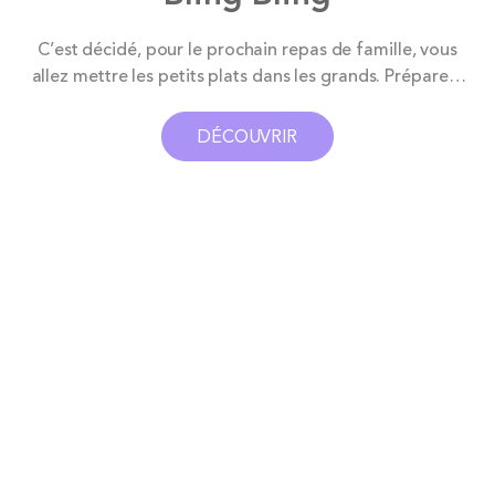
C’est décidé, pour le prochain repas de famille, vous
allez mettre les petits plats dans les grands. Préparez-
vous à une soirée digne d’un restaurant étoilé.
Prévenez vos invités : tenue de soirée exigée, sinon, ils
DÉCOUVRIR
seront tout simplement éclipsés par votre table de
réception. Coté vaisselle, on sort la...