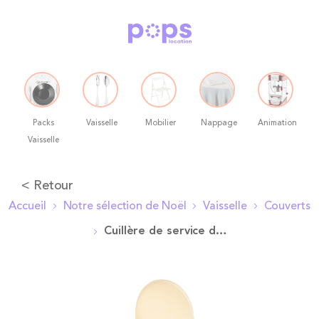
Packs
Vaisselle
Mobilier
Nappage
Animation
Vaisselle
Allez
< Retour
au
Accueil
Notre sélection de Noël
Vaisselle
Couverts
contenu
Cuillère de service dorée
Skip
to
the
end