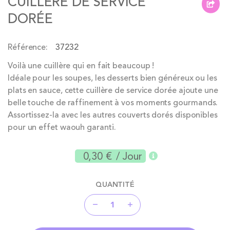
CUILLÈRE DE SERVICE
beginning
DORÉE
of
the
Référence
37232
images
gallery
Voilà une cuillère qui en fait beaucoup !
Idéale pour les soupes, les desserts bien généreux ou les
plats en sauce, cette cuillère de service dorée ajoute une
belle touche de raffinement à vos moments gourmands.
Assortissez-la avec les autres couverts dorés disponibles
pour un effet waouh garanti.
0,30 €
/ Jour
QUANTITÉ