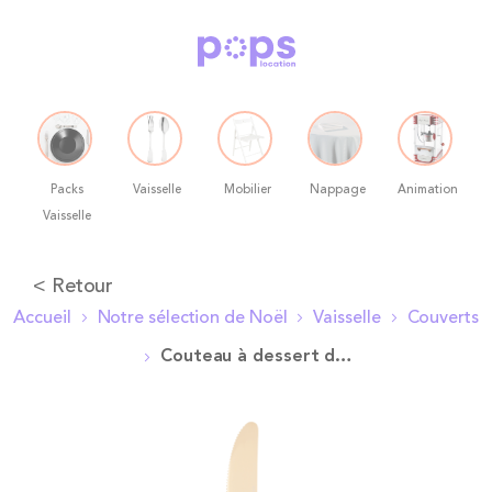
Packs
Vaisselle
Mobilier
Nappage
Animation
Vaisselle
Allez
< Retour
au
Accueil
Notre sélection de Noël
Vaisselle
Couverts
contenu
Couteau à dessert doré
Skip
to
the
end