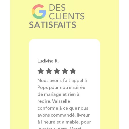
DES
CLIENTS
SATISFAITS
Ludivine R.
Aurélie 
Prix
Nous avons fait appel à
Livrais
ocess
Pops pour notre soirée
produit
ait et
de mariage et rien à
très bo
nt
redire. Vaisselle
louer de
rsonnel
conforme à ce que nous
avons commandé, livreur
à l’heure et aimable, pour