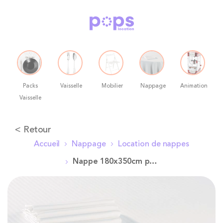
Packs
Vaisselle
Mobilier
Nappage
Animation
Vaisselle
Allez
< Retour
au
Accueil
Nappage
Location de nappes
contenu
Nappe 180x350cm pour table ovale
Skip
to
the
end