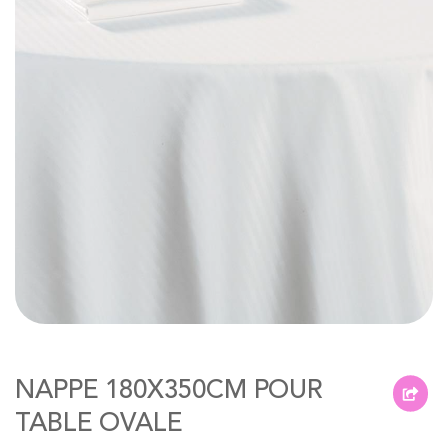
of
the
images
gallery
Skip
to
NAPPE 180X350CM POUR
the
beginning
TABLE OVALE
of