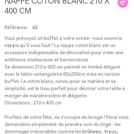
NAPPE COTON BLANC 210 X
beginning
400 CM
of
the
Référence
63
images
gallery
Vous prévoyez un buffet à votre soirée : nous avons la
nappe qu'il vous faut ! La nappe coton blanc est un
accessoire indispensable de décoration pour créer une
ambiance chaleureuse et harmonieuse.
Sa dimension 210 x 400 cm permet un tombé élégant
avec la table rectangulaire 80x200cm mise en version
buffet. Le coton blanc, connu pour sa matière et sa
simplicité, est le tissu parfait pour décorer votre table à
manger de manière sobre et élégante
Dimensions : 210 x 400 cm
Profitez de votre fête, on s’occupe du lavage ! Nous vous
demandons simplement de prendre soin du linge : les
dommages irréversibles comme les
brûlures, trous,