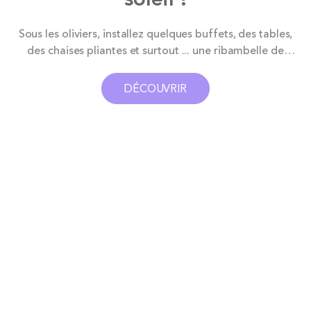
Sous les oliviers, installez quelques buffets, des tables,
des chaises pliantes et surtout ... une ribambelle de
douceurs à picorer ! Au programme ? Des crêpes
dorées nappées de chocolat, des gaufres croustillantes
DÉCOUVRIR
fraîchement préparéesr, des bonbons multicolores à
piocher sans modération, des brochettes de
chamallows dignes d’un goûter de rêve...