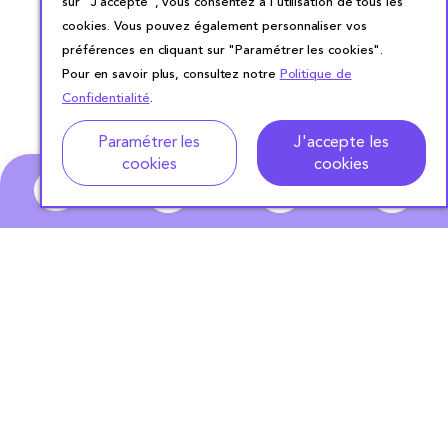
sur "J’accepte", vous consentez à l'utilisation de tous les
cookies. Vous pouvez également personnaliser vos
préférences en cliquant sur "Paramétrer les cookies".
Pour en savoir plus, consultez notre
Politique de
Confidentialité
.
Adresse
Dates de location
Paramétrer les
J'accepte les
cookies
cookies
0
ABONNEZ-VOUS
À NOTRE NEWSLETTER