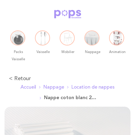
Packs
Vaisselle
Mobilier
Nappage
Animation
Vaisselle
Allez
< Retour
au
Accueil
Nappage
Location de nappes
contenu
Nappe coton blanc 210 x 400 cm
Skip
to
the
end