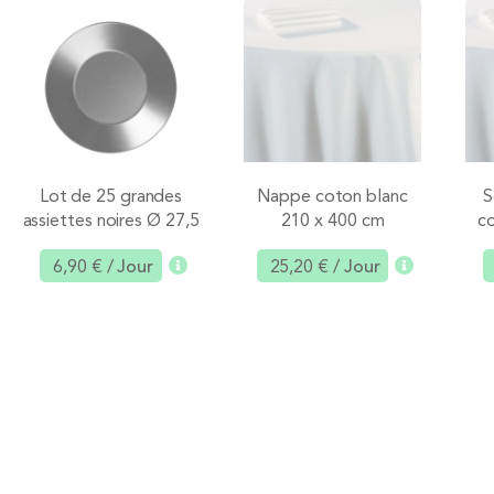
Lot de 25 grandes
Nappe coton blanc
S
assiettes noires Ø 27,5
210 x 400 cm
co
cm
6,90 €
/ Jour
25,20 €
/ Jour
Ajouter
Ajouter