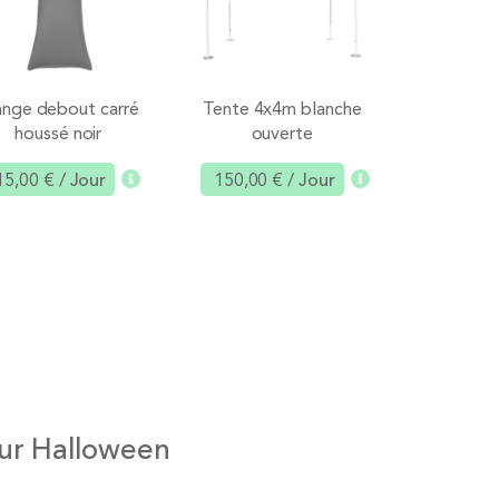
nge debout carré
Tente 4x4m blanche
houssé noir
ouverte
15,00 €
/ Jour
150,00 €
/ Jour
Ajouter
Ajouter
our Halloween