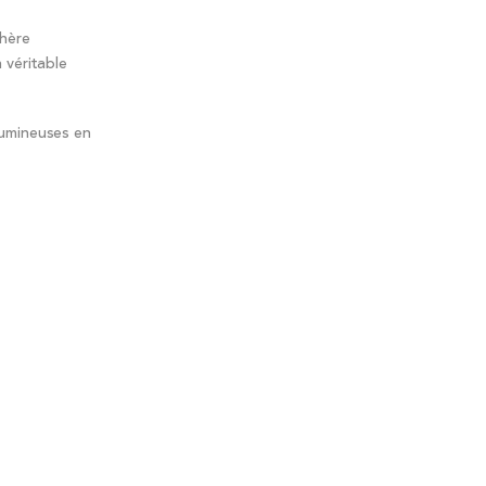
phère
 véritable
lumineuses en