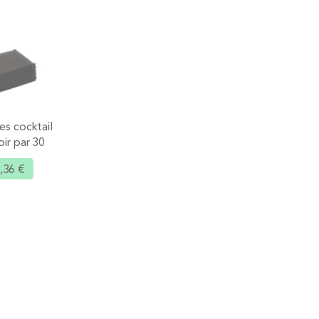
es cocktail
oir par 30
,36 €
Ajouter