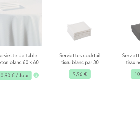
erviette de table
Serviettes cocktail
Serviett
ton blanc 60 x 60
tissu blanc par 30
tissu n
cm
9,96 €
10
0,90 €
/ Jour
Ajouter
Ajouter