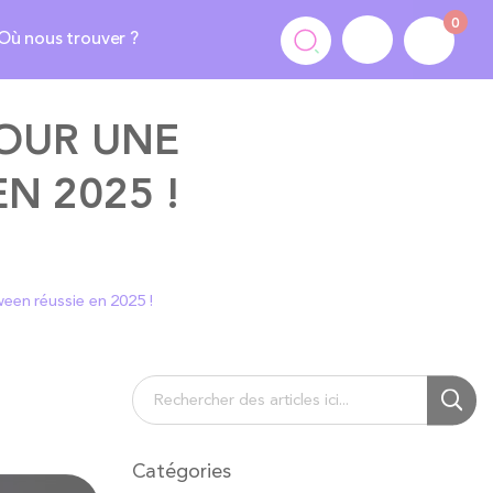
0
Où nous trouver ?
POUR UNE
N 2025 !
ween réussie en 2025 !
Chercher
Cherc
Catégories