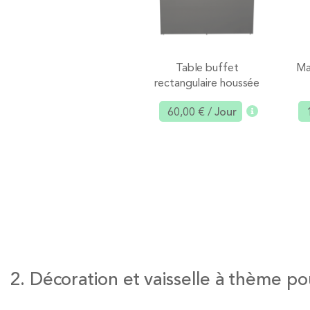
Table buffet
Ma
rectangulaire houssée
noire
60,00 €
/ Jour
Ajouter
2. Décoration et vaisselle à thème p