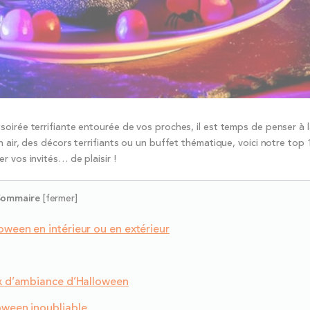
oirée terrifiante entourée de vos proches, il est temps de penser à l
 air, des décors terrifiants ou un buffet thématique, voici notre top
 vos invités… de plaisir !
Sommaire
[
fermer
]
oween en intérieur ou en extérieur
eux d’ambiance d’Halloween
loween inoubliable