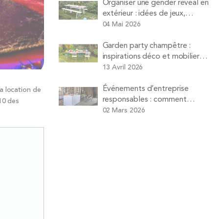
Organiser une gender reveal en
extérieur : idées de jeux,
animations et matériel à louer
04 Mai 2026
Garden party champêtre :
inspirations déco et mobilier
pour un déjeuner sur l’herbe
13 Avril 2026
réussi
Événements d’entreprise
a location de
responsables : comment
 10 des
organiser réunions et séminaires
02 Mars 2026
plus durables