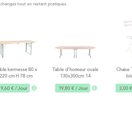
 échanges tout en restant pratiques.
ble kermesse 80 x
Table d'honneur ovale
Chaise
220 cm H 78 cm
130x300cm 14
bl
personnes
9,60 €
/ Jour
19,80 €
/ Jour
3,00 
Ajouter
Ajouter