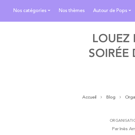
Nos catégories
Nos thèmes
Autour de Pops
LOUEZ 
SOIRÉE 
Accueil
Blog
Orga
ORGANISATI
Par
Inès Ar