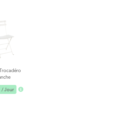
 Trocadéro
Chaise Deauville
Chaise capito
anche
velours tau
€
/ Jour
3,00 €
/ Jour
3,00 €
/ Jou
Ajouter
Ajouter