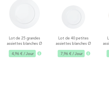
Lot de 25 grandes
Lot de 40 petites
L
assiettes blanches Ø
assiettes blanches Ø
ass
26,5 cm
20 cm
4,96 €
/ Jour
7,96 €
/ Jour
Ajouter
Ajouter