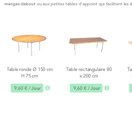
manges-debout
ou aux petites tables d’appoint qui facilitent les
Table ronde Ø 150 cm
Table rectangulaire 80
Ta
H 75 cm
x 200 cm
9,60 €
/ Jour
9,60 €
/ Jour
Ajouter
Ajouter