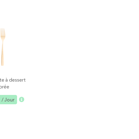
te à dessert
Couteau à dessert
Cuillère à des
orée
doré
dorée
€
/ Jour
0,30 €
/ Jour
0,30 €
/ Jou