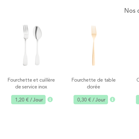
Nos c
Fourchette et cuillère
Fourchette de table
de service inox
dorée
1,20 €
/ Jour
0,30 €
/ Jour