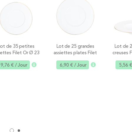
ot de 35 petites
Lot de 25 grandes
Lot de 2
iettes Filet Or Ø 23
assiettes plates Filet
creuses F
cm
Or Ø 27 cm
9,76 €
/ Jour
6,90 €
/ Jour
5,56 
Ajouter
Ajouter