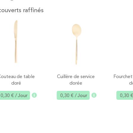
ouverts raffinés
Couteau de table
Cuillère de service
Fourchet
doré
dorée
d
0,30 €
/ Jour
0,30 €
/ Jour
0,30 