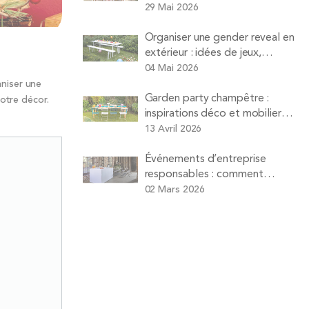
la maison sans vous ruiner ni
29 Mai 2026
faire la vaisselle
Organiser une gender reveal en
extérieur : idées de jeux,
animations et matériel à louer
04 Mai 2026
aniser une
Garden party champêtre :
otre décor.
inspirations déco et mobilier
pour un déjeuner sur l’herbe
13 Avril 2026
réussi
Événements d’entreprise
responsables : comment
organiser réunions et séminaires
02 Mars 2026
plus durables