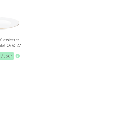
0 assiettes
Lot de 25 grandes
Lot de 35 assi
ilet Or Ø 27
assiettes noires Ø 27,5
creuses noires
cm
cm
cm
€
/ Jour
6,90 €
/ Jour
9,76 €
/ Jou
Ajouter
Ajouter