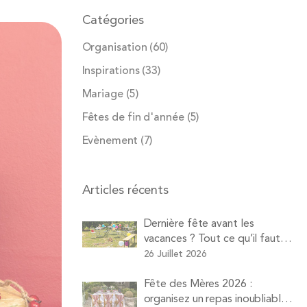
Catégories
Organisation
(60)
Inspirations
(33)
Mariage
(5)
Fêtes de fin d'année
(5)
Evènement
(7)
Articles récents
Dernière fête avant les
vacances ? Tout ce qu’il faut
louer pour une soirée d’été
26 Juillet 2026
réussie avec Pops
Fête des Mères 2026 :
organisez un repas inoubliable à