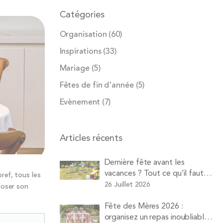
Catégories
Organisation
(60)
Inspirations
(33)
Mariage
(5)
Fêtes de fin d'année
(5)
Evènement
(7)
Articles récents
Dernière fête avant les
vacances ? Tout ce qu’il faut
ref, tous les
louer pour une soirée d’été
26 Juillet 2026
loser son
réussie avec Pops
Fête des Mères 2026 :
organisez un repas inoubliable à