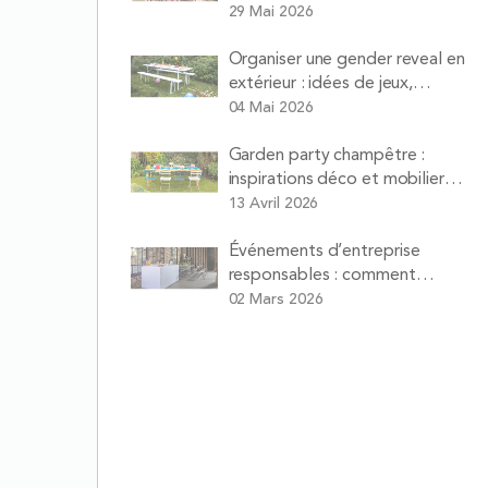
la maison sans vous ruiner ni
29 Mai 2026
faire la vaisselle
Organiser une gender reveal en
extérieur : idées de jeux,
animations et matériel à louer
04 Mai 2026
Garden party champêtre :
inspirations déco et mobilier
pour un déjeuner sur l’herbe
13 Avril 2026
réussi
Événements d’entreprise
responsables : comment
organiser réunions et séminaires
02 Mars 2026
plus durables