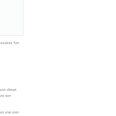
essoires fun
 son climat
ois son
un vrai coin