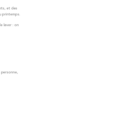
nts, et des
u printemps.
e laver : on
r personne,