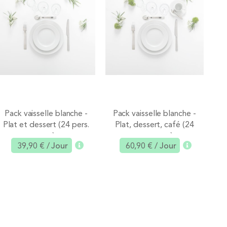
Pack vaisselle blanche -
Pack vaisselle blanche -
Plat et dessert (24 pers.
Plat, dessert, café (24
Ajouter
Ajouter
max)
pers. max)
39,90 €
/ Jour
60,90 €
/ Jour