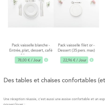
Pack vaisselle blanche -
Pack vaisselle filet or -
Entrée, plat, dessert, café
Dessert (35 pers. max)
Ajouter
Ajouter
24 pers. max
78,00 €
/ Jour
22,96 €
/ Jour
Des tables et chaises confortables (et j
Une réception réussie, c’est aussi une assise confortable et un esp
pouvez louer :