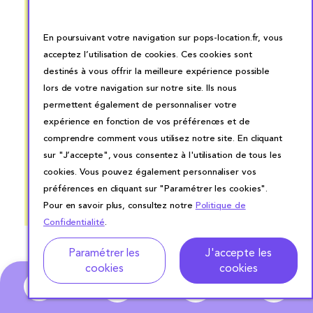
ocess
Pops pour notre soirée
produit
ait et
de mariage et rien à
très bo
En poursuivant votre navigation sur pops-location.fr, vous
nt
redire. Vaisselle
louer de
acceptez l’utilisation de cookies. Ces cookies sont
rsonnel
conforme à ce que nous
destinés à vous offrir la meilleure expérience possible
avons commandé, livreur
lors de votre navigation sur notre site. Ils nous
à l’heure et aimable, pour
permettent également de personnaliser votre
le retour idem. Merci
expérience en fonction de vos préférences et de
Pops
comprendre comment vous utilisez notre site. En cliquant
sur "J’accepte", vous consentez à l'utilisation de tous les
cookies. Vous pouvez également personnaliser vos
préférences en cliquant sur "Paramétrer les cookies".
Pour en savoir plus, consultez notre
Politique de
Confidentialité
.
Adresse
Dates de location
Paramétrer les
J'accepte les
cookies
cookies
0
Pour aller plus
loin