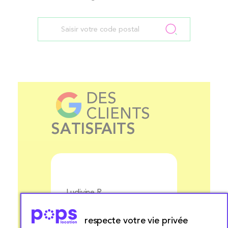
DES
CLIENTS
SATISFAITS
Ludivine R.
Aurélie 
respecte votre vie privée
Prix
Nous avons fait appel à
Livrais