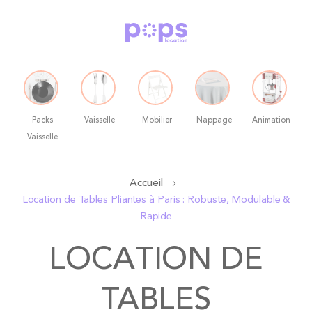
Packs
Vaisselle
Mobilier
Nappage
Animation
Vaisselle
Allez
Accueil
au
Location de Tables Pliantes à Paris : Robuste, Modulable &
contenu
Rapide
LOCATION DE
TABLES