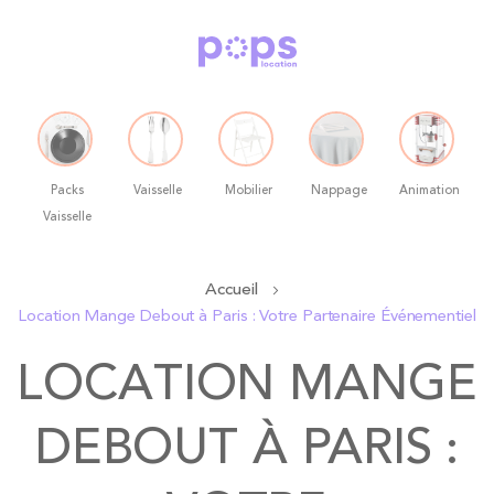
Packs
Vaisselle
Mobilier
Nappage
Animation
Vaisselle
Allez
Accueil
au
Location Mange Debout à Paris : Votre Partenaire Événementiel
contenu
LOCATION MANGE
DEBOUT À PARIS :