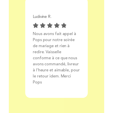
Ludivine R.
Aurélie 
Prix
Nous avons fait appel à
Livrais
ocess
Pops pour notre soirée
produit
ait et
de mariage et rien à
très bo
nt
redire. Vaisselle
louer de
rsonnel
conforme à ce que nous
avons commandé, livreur
à l’heure et aimable, pour
le retour idem. Merci
Pops