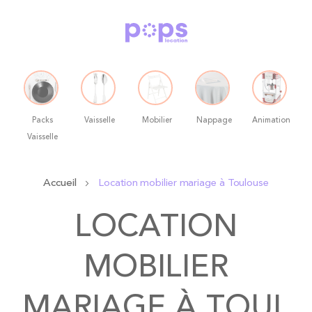
Packs
Vaisselle
Mobilier
Nappage
Animation
Vaisselle
Allez
Accueil
Location mobilier mariage à Toulouse
au
contenu
LOCATION
MOBILIER
MARIAGE À TOUL