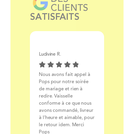
CLIENTS
SATISFAITS
Ludivine R.
Aurélie 
Prix
Nous avons fait appel à
Livrais
ocess
Pops pour notre soirée
produit
ait et
de mariage et rien à
très bo
nt
redire. Vaisselle
louer de
rsonnel
conforme à ce que nous
avons commandé, livreur
à l’heure et aimable, pour
le retour idem. Merci
Pops