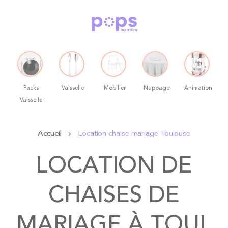
Packs
Vaisselle
Mobilier
Nappage
Animation
Vaisselle
Allez
Accueil
Location chaise mariage Toulouse
au
contenu
LOCATION DE
CHAISES DE
MARIAGE À TOUL