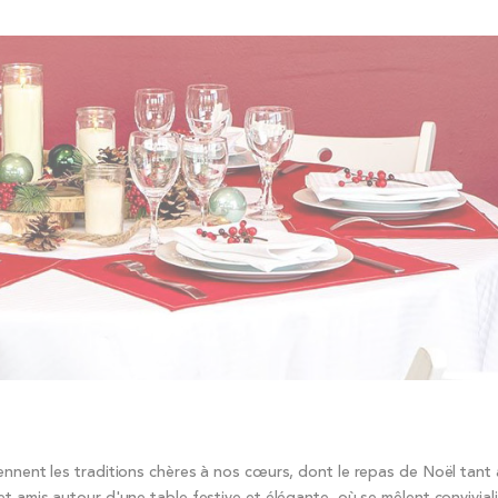
ennent les traditions chères à nos cœurs, dont le repas de Noël tant
t amis autour d'une table festive et élégante, où se mêlent conviviali