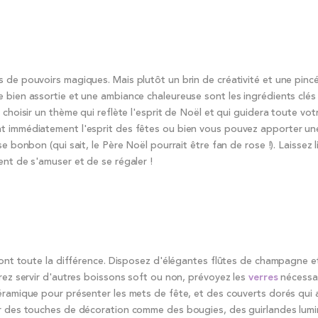
 de pouvoirs magiques. Mais plutôt un brin de créativité et une pinc
e bien assortie et une ambiance chaleureuse sont les ingrédients clés
 choisir un thème qui reflète l'esprit de Noël et qui guidera toute vot
nt immédiatement l'esprit des fêtes ou bien vous pouvez apporter u
e bonbon (qui sait, le Père Noël pourrait être fan de rose !). Laissez l
ent de s'amuser et de se régaler !
ront toute la différence. Disposez d'élégantes flûtes de champagne et
irez servir d'autres boissons soft ou non, prévoyez les
verres
nécessai
céramique pour présenter les mets de fête, et des couverts dorés qui 
ter des touches de décoration comme des bougies, des guirlandes lum