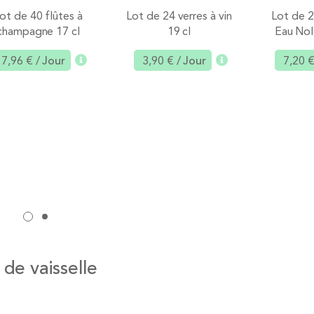
ot de 40 flûtes à
Lot de 24 verres à vin
Lot de 
champagne 17 cl
19 cl
Eau Nol
7,96 €
/ Jour
3,90 €
/ Jour
7,20 
Ajouter
Ajouter
 de vaisselle