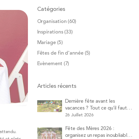
Catégories
Organisation
(60)
Inspirations
(33)
Mariage
(5)
Fêtes de fin d'année
(5)
Evènement
(7)
Articles récents
Dernière fête avant les
vacances ? Tout ce qu’il faut
louer pour une soirée d’été
26 Juillet 2026
réussie avec Pops
Fête des Mères 2026 :
 attendu.
organisez un repas inoubliable à
té et plats