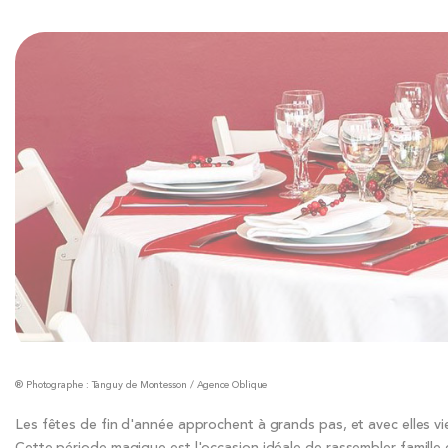
® Photographe : Tanguy de Montesson / Agence Oblique
Les fêtes de fin d'année approchent à grands pas, et avec elles vi
Cette période magique est l'occasion idéale de rassembler famille e