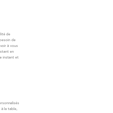
lité de
 besoin de
avoir à vous
nstant en
e instant et
ersonnalisés
à la table,