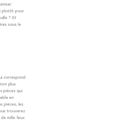
nomiser
z plutôt pour
ille ? Et
res sous le
qui correspond
tion plus
es pièces qui
table en
s pièces, les
vous trouverez
 de mille feux