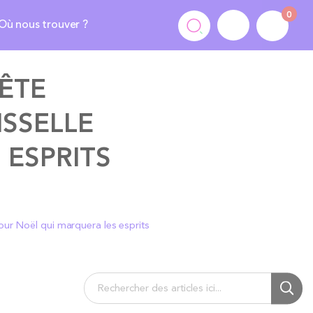
0
Où nous trouver ?
ÊTE
ISSELLE
 ESPRITS
our Noël qui marquera les esprits
Chercher
Cherc