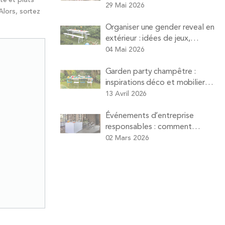
la maison sans vous ruiner ni
29 Mai 2026
Alors, sortez
faire la vaisselle
Organiser une gender reveal en
extérieur : idées de jeux,
animations et matériel à louer
04 Mai 2026
Garden party champêtre :
inspirations déco et mobilier
pour un déjeuner sur l’herbe
13 Avril 2026
réussi
Événements d’entreprise
responsables : comment
organiser réunions et séminaires
02 Mars 2026
plus durables