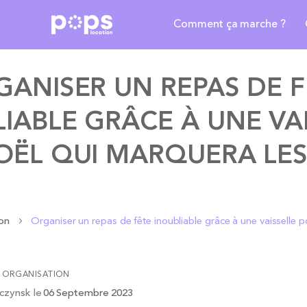
Comment ça marche ?
GANISER UN REPAS DE F
IABLE GRÂCE À UNE VA
ËL QUI MARQUERA LES
ion
Organiser un repas de fête inoubliable grâce à une vaisselle p
ORGANISATION
czynsk
le
06 Septembre 2023