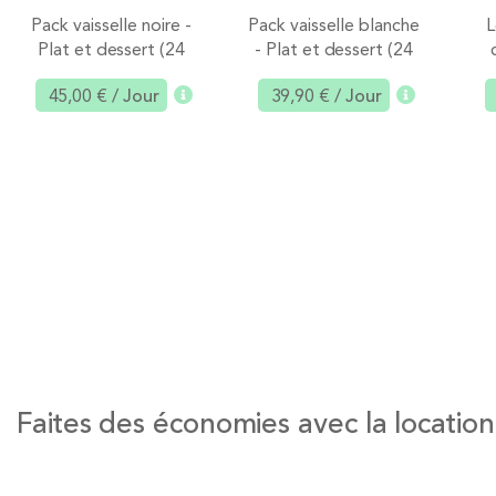
Pack vaisselle noire -
Pack vaisselle blanche
L
Plat et dessert (24
- Plat et dessert (24
pers. max)
pers. max)
45,00 €
/ Jour
39,90 €
/ Jour
Ajouter
Ajouter
Faites des économies avec la location