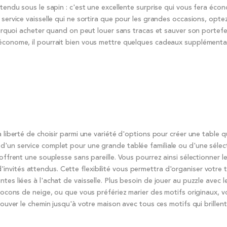
ttendu sous le sapin : c'est une excellente surprise qui vous fera éco
 service vaisselle qui ne sortira que pour les grandes occasions, opte
Pourquoi acheter quand on peut louer sans tracas et sauver son portefeu
 économe, il pourrait bien vous mettre quelques cadeaux supplémentai
a liberté de choisir parmi une variété d'options pour créer une table 
d'un service complet pour une grande tablée familiale ou d'une sélec
offrent une souplesse sans pareille. Vous pourrez ainsi sélectionner l
nvités attendus. Cette flexibilité vous permettra d'organiser votre 
es liées à l'achat de vaisselle. Plus besoin de jouer au puzzle avec le
flocons de neige, ou que vous préfériez marier des motifs originaux, 
rouver le chemin jusqu'à votre maison avec tous ces motifs qui brillent