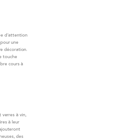
ée d'attention
 pour une
re décoration.
ne touche
ibre cours à
 verres à vin,
res à leur
ajouteront
ineuses, des