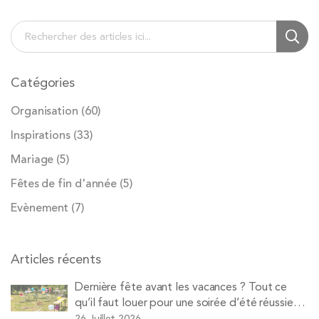
Chercher
Cherc
Catégories
Organisation
(60)
Inspirations
(33)
Mariage
(5)
Fêtes de fin d'année
(5)
Evènement
(7)
Articles récents
Dernière fête avant les vacances ? Tout ce
qu’il faut louer pour une soirée d’été réussie
avec Pops
26 Juillet 2026