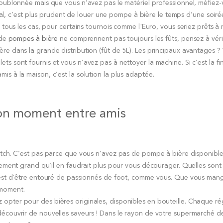
houblonnée mais que vous n’avez pas le matériel professionnel, méfiez-
mical, c’est plus prudent de louer une pompe à bière le temps d’une soiré
tous les cas, pour certains tournois comme l'Euro, vous seriez prêts à m
 de
pompes à bière
ne comprennent pas toujours les fûts, pensez à véri
re dans la grande distribution (fût de 5L). Les principaux avantages ?
s sont fournis et vous n’avez pas à nettoyer la machine. Si c’est la fi
s à la maison, c’est la solution la plus adaptée.
bon moment entre amis
match. C’est pas parce que vous n’avez pas de pompe à bière disponibl
lement grand qu’il en faudrait plus pour vous décourager. Quelles sont 
t est d’être entouré de passionnés de foot, comme vous. Que vous man
 moment.
opter pour des bières originales, disponibles en bouteille. Chaque r
découvrir de nouvelles saveurs ! Dans le rayon de votre supermarché de