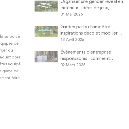
Organiser une gender reveal en
extérieur : idées de jeux,
animations et matériel à louer
04 Mai 2026
Garden party champêtre :
inspirations déco et mobilier
le se boit à
pour un déjeuner sur l’herbe
13 Avril 2026
 équipés de
réussi
urger ou
Événements d’entreprise
adéquat pour
responsables : comment
êtes équipé
organiser réunions et séminaires
02 Mars 2026
plus durables
 le game de
ement faire