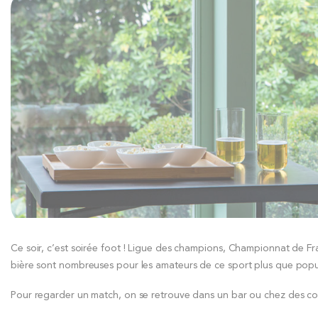
Ce soir, c’est soirée foot ! Ligue des champions, Championnat de 
bière sont nombreuses pour les amateurs de ce sport plus que popul
Pour regarder un match, on se retrouve dans un bar ou chez des copain