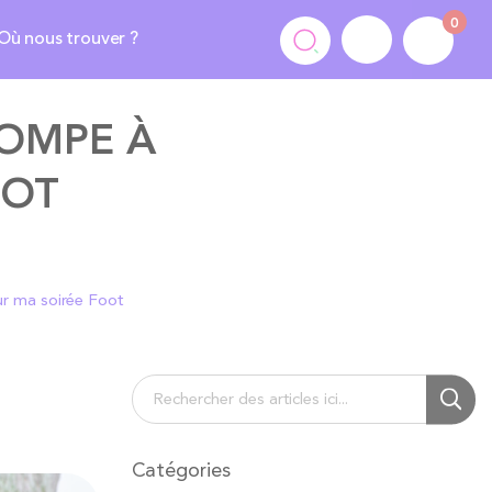
0
Où nous trouver ?
POMPE À
OOT
ur ma soirée Foot
Chercher
Cherc
Catégories