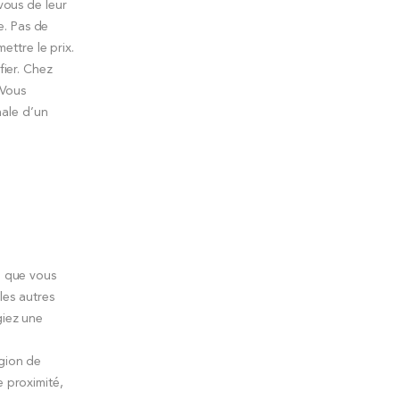
vous de leur
e. Pas de
ettre le prix.
fier. Chez
 Vous
nale d’un
e que vous
les autres
giez une
égion de
 proximité,