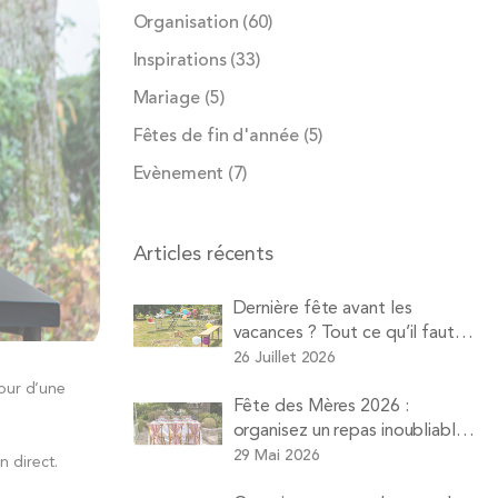
Organisation
(60)
Inspirations
(33)
Mariage
(5)
Fêtes de fin d'année
(5)
Evènement
(7)
Articles récents
Dernière fête avant les
vacances ? Tout ce qu’il faut
louer pour une soirée d’été
26 Juillet 2026
réussie avec Pops
our d’une
Fête des Mères 2026 :
organisez un repas inoubliable à
la maison sans vous ruiner ni
29 Mai 2026
n direct.
faire la vaisselle