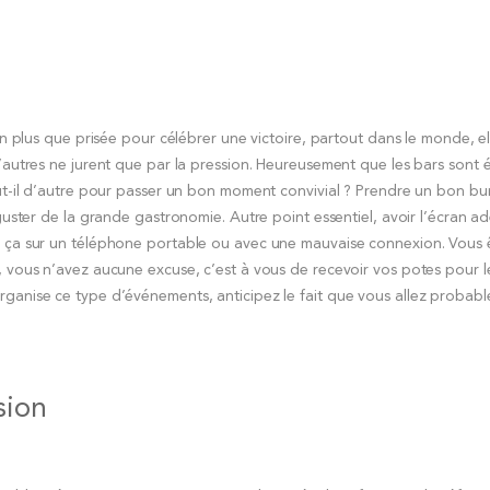
on plus que prisée pour célébrer une victoire, partout dans le monde, el
d’autres ne jurent que par la pression. Heureusement que les bars sont
aut-il d’autre pour passer un bon moment convivial ? Prendre un bon b
éguster de la grande gastronomie. Autre point essentiel, avoir l’écran 
er ça sur un téléphone portable ou avec une mauvaise connexion. Vous 
s, vous n’avez aucune excuse, c’est à vous de recevoir vos potes pour
ganise ce type d’événements, anticipez le fait que vous allez probabl
sion