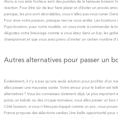
Alors, si vos amis footeux sont des puristes de la fameuse boisson 
réaction. Pour être sûr de leur faire plaisir et d'éviter un procès a
panique, les prix sont abordables, vous n’allez pas vous ruiner. Dans 
Pour vivre votre passion, presque rien ne vous arrête. Les locations
Pops location, pour notre modèle, on vous invite à commander la biè
dégustez votre breuvage comme si vous étiez dans un bar, les gobelet
championnat et que vous avez prévu d’inviter un certain nombre d’ami
Autres alternatives pour passer un 
Évidemment, il n’y a pas qu’une seule solution pour profiter d’un 
allez passer une mauvaise soirée. Votre amour pour le ballon est tel
alternatives ? Vous les connaissez sûrement déjà. Le plus importan
pizza, un kebab ou des croque-monsieur, vous allez passer un bon
Côté boisson, si vous n’êtes pas équipé comme un pro, vous pouvez 
France propose des sélections variées. Une belle opportunité pour 